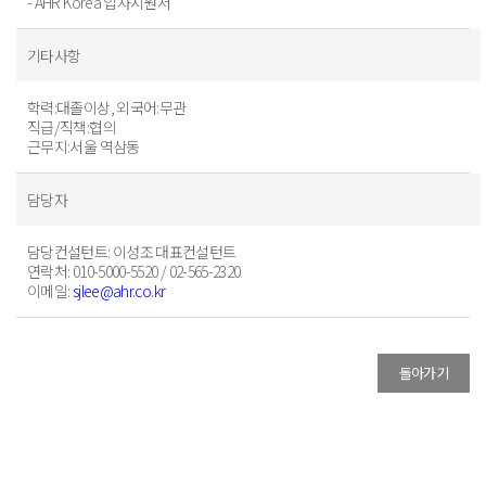
- AHR Korea 입사지원서
기타사항
학력:대졸이상, 외국어:무관
직급/직책:협의
근무지:서울 역삼동
담당자
담당컨설턴트
: 이성조 대표컨설턴트
연락처
: 010-5000-5520 / 02-565-2320
이메일
:
sjlee@ahr.co.kr
돌아가기