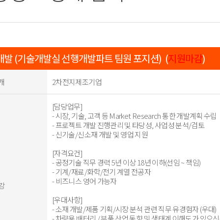
발 (기술개발실 선행개발파트 팀원 포지션) (
지원마감
)
개
2차전지제조기업
[담당업무]
- 시장, 기술, 고객 등 Market Research 통한 개발계획 수립
- 프로젝트 개발 진행관리 및 타당성, 사업성 분석/검토
- 신기술/신소재 개발 및 영업 지원
[자격요건]
- 공정기술 직무 경력 5년 이상 18년 이하(선임 ~ 책임)
- 기계/재료/화학/전기 계열 전공자
- 비즈니스 영어 가능자
강
[우대사항]
- 소재 개발/제품 기획/시장 분석 관련 직무 유경험자 (우대)
- 차량용 배터리 / 부품 산업 동향 및 생태계 이해도가 있으신