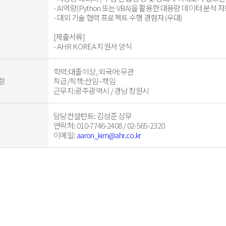
- AI역량(Python 또는 VBA)을 활용한 대용량 데이터 분석 
- 대외 기술 협력 프로젝트 수행 경험자 (우대)
[제출서류]
- AHR KOREA 지원서 양식
학력:대졸이상, 외국어:무관
항
직급/직책:선임~책임
근무지:광주광역시 / 경남 창원시
담당컨설턴트
: 김성준 상무
연락처
: 010-7746-2408 / 02-565-2320
이메일
:
aaron_kim@ahr.co.kr