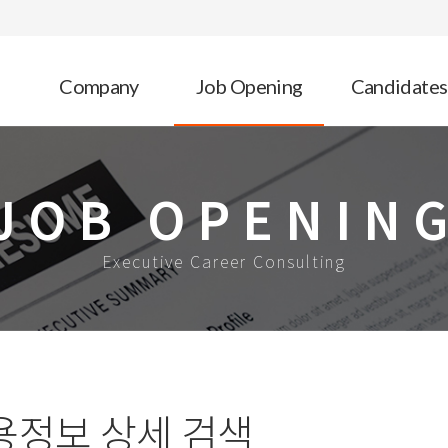
Company
Job Opening
Candidates
JOB OPENIN
Executive Career Consulting
용정보 상세 검색