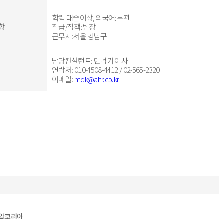
학력:대졸이상, 외국어:무관
항
직급/직책:팀장
근무지:서울 강남구
담당컨설턴트
: 민덕기 이사
연락처
: 010-4508-4412 / 02-565-2320
이메일
:
mdk@ahr.co.kr
치알코리아