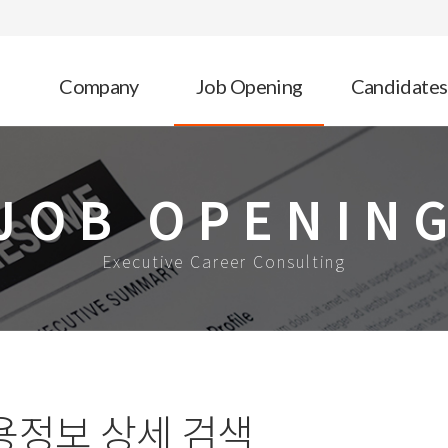
Company
Job Opening
Candidates
JOB OPENIN
Executive Career Consulting
용정보 상세 검색