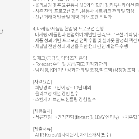
- 올리브영 및 주요 유통사 MD와의 협업 및 커뮤니케이션 
- 시즌 진입, 프로모션 협의, 유통사 네트워크 관리 및 협상
- 신규 거래처 발굴 및 계약, 거래 조건 최적화
4. 마케팅/제품팀 협업 및 프로모션 실행
강
- 마케팅/제품팀과 협업하여 채널별 판촉/프로모션 기획 및
- 제품 성과 기반 프로모션 전략 수립 및 셀아웃 활성화 액션
- 채널별 전환 성과 개선을 위한 캠페인 연계 업무 수행
5. 재고/공급 및 영업 조직 운영
- Forecast 수립 및 공급/재고 최적화 관리
- 팀 리딩, KPI 기반 성과 관리 및 코칭/피드백 (성장형 조직 
[자격요건]
- 희망경력 : 7년 이상 ~ 10년 내외
- 올리브영 채널 경험 필수
- 스킨케어 브랜드 핸들링 경험 필수
[채용절차]
- 서류전형 → 면접전형 (fit-test 및 1DAY 인터뷰) → 처
[제출서류]
- AHR Korea 입사지원서, 자기소개서(필수)